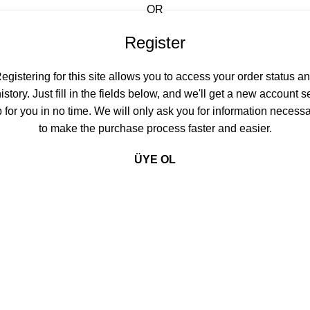
OR
Register
egistering for this site allows you to access your order status a
istory. Just fill in the fields below, and we'll get a new account s
 for you in no time. We will only ask you for information necess
to make the purchase process faster and easier.
ÜYE OL
Nurtaş Mobilya Aksesuar, mobilya sektörünün ihtiyaç duyduğu
fonksiyonel, dayanıklı ve estetik aksesuar çözümlerini tek çatı
altında sunarak üretim süreçlerini kolaylaştırmayı
hedeflemektedir.
Kategoriler
Sandalyeler
Masalar