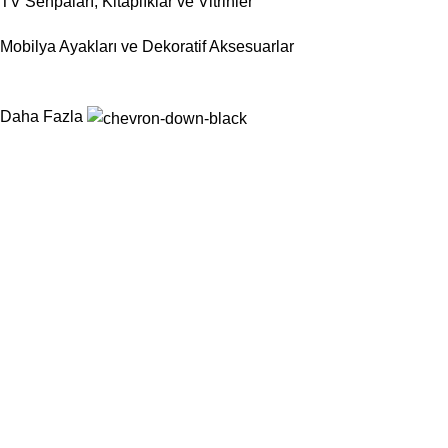
TV Sehpaları, Kitaplıklar ve Vitrinler
Mobilya Ayakları ve Dekoratif Aksesuarlar
Daha Fazla
Nurtaş Mobilya Aksesuar, mobilya sektörünün ihtiyaç duyduğu
fonksiyonel, dayanıklı ve estetik aksesuar çözümlerini tek çatı
altında sunarak üretim süreçlerini kolaylaştırmayı
hedeflemektedir.
Kategoriler
Sandalyeler
Masalar
Konsollar
Berjerler
...