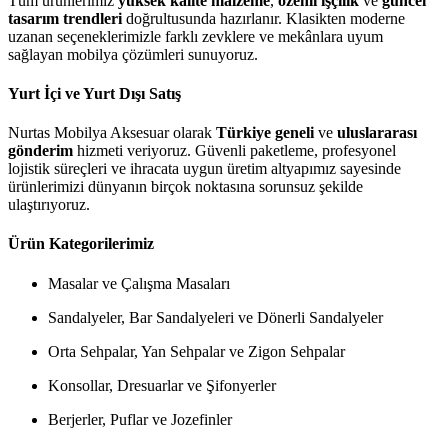
Tüm ürünlerimiz
yüksek kalite malzeme
,
özenli işçilik
ve
güncel
tasarım trendleri
doğrultusunda hazırlanır. Klasikten moderne
uzanan seçeneklerimizle farklı zevklere ve mekânlara uyum
sağlayan mobilya çözümleri sunuyoruz.
Yurt İçi ve Yurt Dışı Satış
Nurtas Mobilya Aksesuar olarak
Türkiye geneli
ve
uluslararası
gönderim
hizmeti veriyoruz. Güvenli paketleme, profesyonel
lojistik süreçleri ve ihracata uygun üretim altyapımız sayesinde
ürünlerimizi dünyanın birçok noktasına sorunsuz şekilde
ulaştırıyoruz.
Ürün Kategorilerimiz
Masalar ve Çalışma Masaları
Sandalyeler, Bar Sandalyeleri ve Dönerli Sandalyeler
Orta Sehpalar, Yan Sehpalar ve Zigon Sehpalar
Konsollar, Dresuarlar ve Şifonyerler
Berjerler, Puflar ve Jozefinler