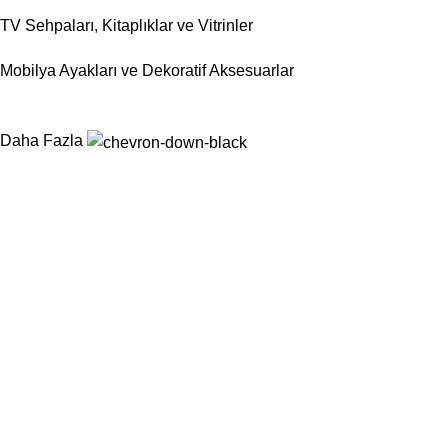
TV Sehpaları, Kitaplıklar ve Vitrinler
Mobilya Ayakları ve Dekoratif Aksesuarlar
Daha Fazla
Nurtaş Mobilya Aksesuar, mobilya sektörünün ihtiyaç duyduğu
fonksiyonel, dayanıklı ve estetik aksesuar çözümlerini tek çatı
altında sunarak üretim süreçlerini kolaylaştırmayı
hedeflemektedir.
Kategoriler
Sandalyeler
Masalar
Konsollar
Berjerler