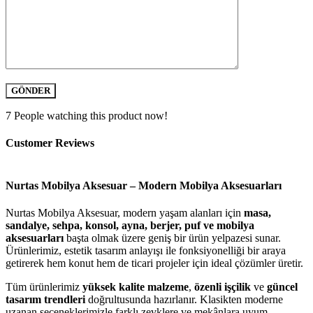
7
People watching this product now!
Customer Reviews
Nurtas Mobilya Aksesuar – Modern Mobilya Aksesuarları
Nurtas Mobilya Aksesuar, modern yaşam alanları için
masa,
sandalye, sehpa, konsol, ayna, berjer, puf ve mobilya
aksesuarları
başta olmak üzere geniş bir ürün yelpazesi sunar.
Ürünlerimiz, estetik tasarım anlayışı ile fonksiyonelliği bir araya
getirerek hem konut hem de ticari projeler için ideal çözümler üretir.
Tüm ürünlerimiz
yüksek kalite malzeme
,
özenli işçilik
ve
güncel
tasarım trendleri
doğrultusunda hazırlanır. Klasikten moderne
uzanan seçeneklerimizle farklı zevklere ve mekânlara uyum