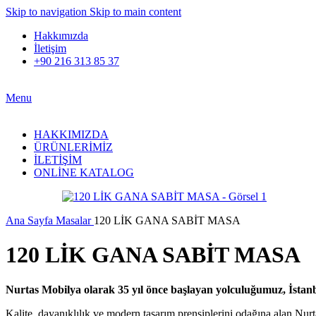
Skip to navigation
Skip to main content
Hakkımızda
İletişim
+90 216 313 85 37
Menu
HAKKIMIZDA
ÜRÜNLERİMİZ
İLETİŞİM
ONLİNE KATALOG
Ana Sayfa
Masalar
120 LİK GANA SABİT MASA
120 LİK GANA SABİT MASA
Nurtas Mobilya olarak 35 yıl önce başlayan yolculuğumuz, İstanbu
Kalite, dayanıklılık ve modern tasarım prensiplerini odağına alan Nur