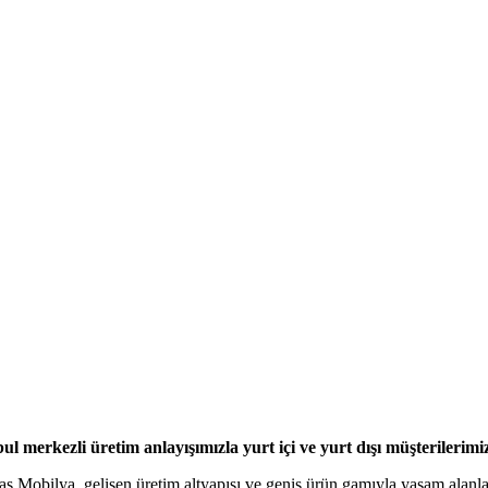
l merkezli üretim anlayışımızla yurt içi ve yurt dışı müşterilerimi
tas Mobilya, gelişen üretim altyapısı ve geniş ürün gamıyla yaşam alan