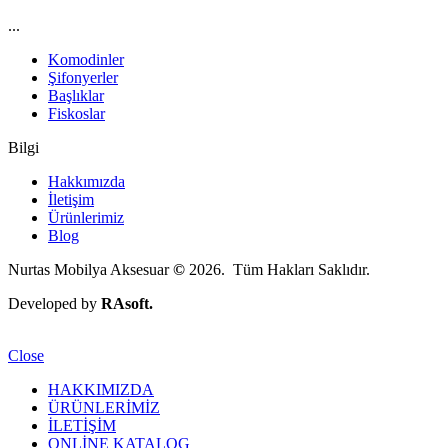
...
Komodinler
Şifonyerler
Başlıklar
Fiskoslar
Bilgi
Hakkımızda
İletişim
Ürünlerimiz
Blog
Nurtas Mobilya Aksesuar
©
2026. Tüm Hakları Saklıdır.
Developed by
RAsoft.
Close
HAKKIMIZDA
ÜRÜNLERİMİZ
İLETİŞİM
ONLİNE KATALOG