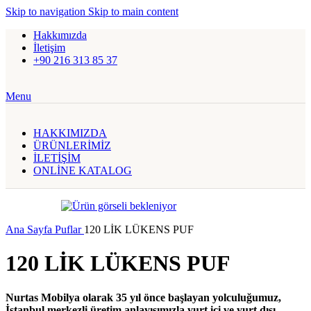
Skip to navigation
Skip to main content
Hakkımızda
İletişim
+90 216 313 85 37
Menu
HAKKIMIZDA
ÜRÜNLERİMİZ
İLETİŞİM
ONLİNE KATALOG
Ana Sayfa
Puflar
120 LİK LÜKENS PUF
120 LİK LÜKENS PUF
Nurtas Mobilya olarak 35 yıl önce başlayan yolculuğumuz,
İstanbul merkezli üretim anlayışımızla yurt içi ve yurt dışı