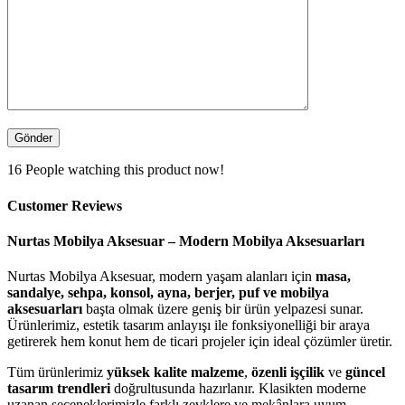
16
People watching this product now!
Customer Reviews
Nurtas Mobilya Aksesuar – Modern Mobilya Aksesuarları
Nurtas Mobilya Aksesuar, modern yaşam alanları için
masa,
sandalye, sehpa, konsol, ayna, berjer, puf ve mobilya
aksesuarları
başta olmak üzere geniş bir ürün yelpazesi sunar.
Ürünlerimiz, estetik tasarım anlayışı ile fonksiyonelliği bir araya
getirerek hem konut hem de ticari projeler için ideal çözümler üretir.
Tüm ürünlerimiz
yüksek kalite malzeme
,
özenli işçilik
ve
güncel
tasarım trendleri
doğrultusunda hazırlanır. Klasikten moderne
uzanan seçeneklerimizle farklı zevklere ve mekânlara uyum