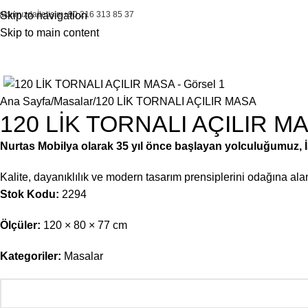
akkımızda
Skip to navigation
İletişim
+90 216 313 85 37
Skip to main content
Ana Sayfa
Masalar
120 LİK TORNALI AÇILIR MASA
120 LİK TORNALI AÇILIR M
Nurtas Mobilya olarak 35 yıl önce başlayan yolculuğumuz, İst
Kalite, dayanıklılık ve modern tasarım prensiplerini odağına a
Stok Kodu:
2294
Ölçüler:
120 × 80 × 77 cm
Kategoriler:
Masalar