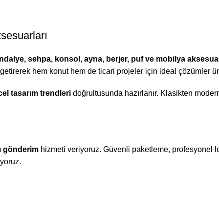
sesuarları
dalye, sehpa, konsol, ayna, berjer, puf ve mobilya aksesuar
 getirerek hem konut hem de ticari projeler için ideal çözümler üre
el tasarım trendleri
doğrultusunda hazırlanır. Klasikten moder
ı gönderim
hizmeti veriyoruz. Güvenli paketleme, profesyonel lo
ıyoruz.