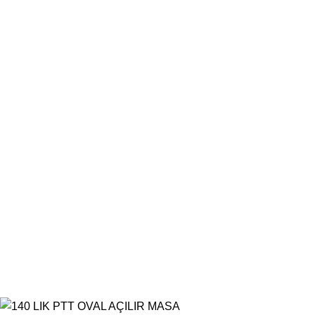
Masalar
Konsollar
Berjerler
...
Komodinler
Şifonyerler
Başlıklar
Fiskoslar
Bilgi
Hakkımızda
İletişim
Ürünlerimiz
Blog
Nurtas Mobilya Aksesuar
©
2026. Tüm Hakları Saklıdır.
Developed by
RAsoft.