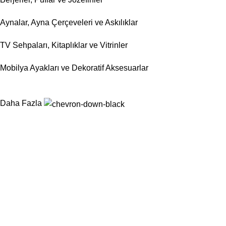
Aynalar, Ayna Çerçeveleri ve Askılıklar
TV Sehpaları, Kitaplıklar ve Vitrinler
Mobilya Ayakları ve Dekoratif Aksesuarlar
Daha Fazla
Nurtaş Mobilya Aksesuar, mobilya sektörünün ihtiyaç duyduğu
fonksiyonel, dayanıklı ve estetik aksesuar çözümlerini tek çatı
altında sunarak üretim süreçlerini kolaylaştırmayı
hedeflemektedir.
Kategoriler
Sandalyeler