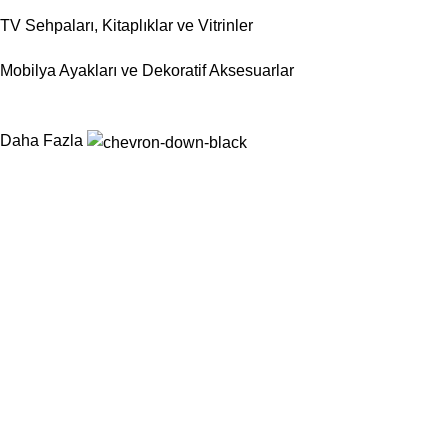
TV Sehpaları, Kitaplıklar ve Vitrinler
Mobilya Ayakları ve Dekoratif Aksesuarlar
Daha Fazla
Nurtaş Mobilya Aksesuar, mobilya sektörünün ihtiyaç duyduğu
fonksiyonel, dayanıklı ve estetik aksesuar çözümlerini tek çatı
altında sunarak üretim süreçlerini kolaylaştırmayı
hedeflemektedir.
Kategoriler
Sandalyeler
Masalar
Konsollar
Berjerler