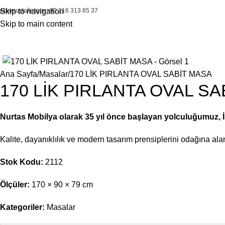
akkımızda
Skip to navigation
İletişim
+90 216 313 85 37
Skip to main content
Ana Sayfa
Masalar
170 LİK PIRLANTA OVAL SABİT MASA
170 LİK PIRLANTA OVAL S
Nurtas Mobilya olarak 35 yıl önce başlayan yolculuğumuz, İst
Kalite, dayanıklılık ve modern tasarım prensiplerini odağına a
Stok Kodu:
2112
Ölçüler:
170 × 90 × 79 cm
Kategoriler:
Masalar