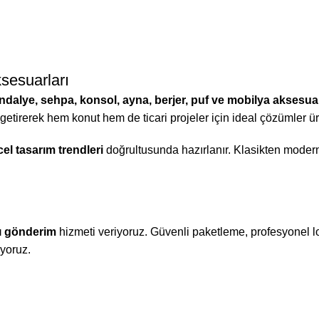
sesuarları
dalye, sehpa, konsol, ayna, berjer, puf ve mobilya aksesuar
 getirerek hem konut hem de ticari projeler için ideal çözümler üre
el tasarım trendleri
doğrultusunda hazırlanır. Klasikten moder
ı gönderim
hizmeti veriyoruz. Güvenli paketleme, profesyonel lo
ıyoruz.