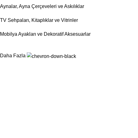
Aynalar, Ayna Çerçeveleri ve Askılıklar
TV Sehpaları, Kitaplıklar ve Vitrinler
Mobilya Ayakları ve Dekoratif Aksesuarlar
Daha Fazla
Nurtaş Mobilya Aksesuar, mobilya sektörünün ihtiyaç duyduğu
fonksiyonel, dayanıklı ve estetik aksesuar çözümlerini tek çatı
altında sunarak üretim süreçlerini kolaylaştırmayı
hedeflemektedir.
Kategoriler
Sandalyeler
Masalar