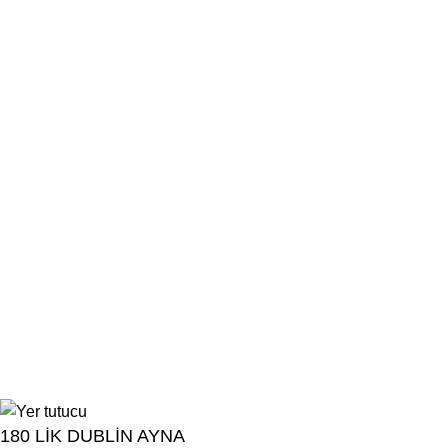
Konsollar
Berjerler
...
Komodinler
Şifonyerler
Başlıklar
Fiskoslar
Bilgi
Hakkımızda
İletişim
Ürünlerimiz
Blog
Nurtas Mobilya Aksesuar
©
2026. Tüm Hakları Saklıdır.
Developed by
RAsoft.
180 LİK DUBLİN AYNA