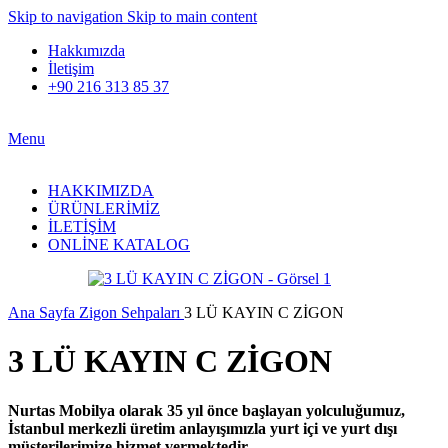
Skip to navigation
Skip to main content
Hakkımızda
İletişim
+90 216 313 85 37
Menu
HAKKIMIZDA
ÜRÜNLERİMİZ
İLETİŞİM
ONLİNE KATALOG
Ana Sayfa
Zigon Sehpaları
3 LÜ KAYIN C ZİGON
3 LÜ KAYIN C ZİGON
Nurtas Mobilya olarak 35 yıl önce başlayan yolculuğumuz,
İstanbul merkezli üretim anlayışımızla yurt içi ve yurt dışı
müşterilerimize hizmet vermektedir.