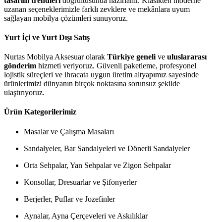
tasarım trendleri
doğrultusunda hazırlanır. Klasikten moderne
uzanan seçeneklerimizle farklı zevklere ve mekânlara uyum
sağlayan mobilya çözümleri sunuyoruz.
Yurt İçi ve Yurt Dışı Satış
Nurtas Mobilya Aksesuar olarak
Türkiye geneli
ve
uluslararası
gönderim
hizmeti veriyoruz. Güvenli paketleme, profesyonel
lojistik süreçleri ve ihracata uygun üretim altyapımız sayesinde
ürünlerimizi dünyanın birçok noktasına sorunsuz şekilde
ulaştırıyoruz.
Ürün Kategorilerimiz
Masalar ve Çalışma Masaları
Sandalyeler, Bar Sandalyeleri ve Dönerli Sandalyeler
Orta Sehpalar, Yan Sehpalar ve Zigon Sehpalar
Konsollar, Dresuarlar ve Şifonyerler
Berjerler, Puflar ve Jozefinler
Aynalar, Ayna Çerçeveleri ve Askılıklar