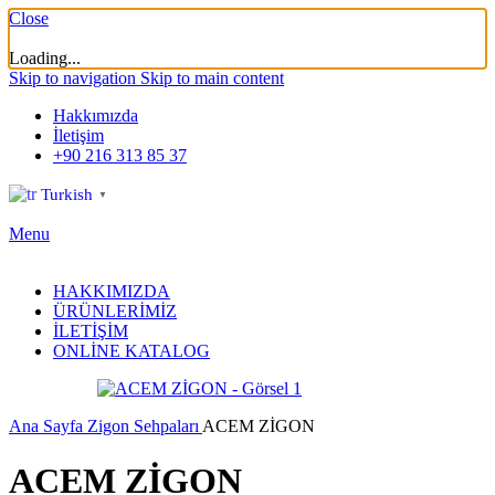
Close
Loading...
Skip to navigation
Skip to main content
Hakkımızda
İletişim
+90 216 313 85 37
Turkish
▼
Menu
HAKKIMIZDA
ÜRÜNLERİMİZ
İLETİŞİM
ONLİNE KATALOG
Ana Sayfa
Zigon Sehpaları
ACEM ZİGON
ACEM ZİGON