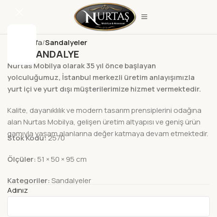
Ana Sayfa
Sandalyeler
ADA SANDALYE
Nurtas Mobilya olarak 35 yıl önce başlayan
yolculuğumuz, İstanbul merkezli üretim anlayışımızla
yurt içi ve yurt dışı müşterilerimize hizmet vermektedir.
Kalite, dayanıklılık ve modern tasarım prensiplerini odağına
alan Nurtas Mobilya, gelişen üretim altyapısı ve geniş ürün
gamıyla yaşam alanlarına değer katmaya devam etmektedir.
Stok Kodu:
2570
Ölçüler:
51 × 50 × 95 cm
Kategoriler:
Sandalyeler
Adınız