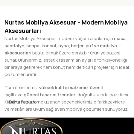
Nurtas Mobilya Aksesuar – Modern Mobilya
Aksesuarları
Nurtas Mobilya Aksesuar, modern yaşam alanları için
masa,
sandalye, sehpa, konsol, ayna, berjer, puf ve mobilya
aksesuarları
başta olmak üzere geniş bir ürün yelpazesi
sunar. Ürünlerimiz, estetik tasarım anlayışı ile fonksiyonelliği
bir araya getirerek hem konut hem de ticari projeler için ideal
çözümler üretir.
Tüm ürünlerimiz
yüksek kalite malzeme
,
özenli
işçilik
ve
güncel tasarım trendleri
doğrultusunda hazırlanır.
Klasikten moderne uzanan seçeneklerimizle farklı zevklere
Daha Fazla
ve mekânlara uyum sağlayan mobilya çözümleri sunuyoruz.
Yurt İçi ve Yurt Dışı Satış