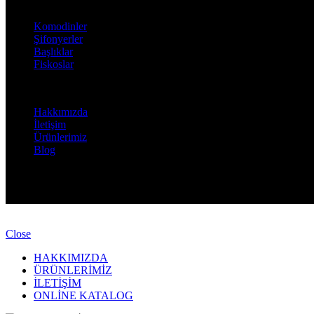
...
Komodinler
Şifonyerler
Başlıklar
Fiskoslar
Bilgi
Hakkımızda
İletişim
Ürünlerimiz
Blog
Nurtas Mobilya Aksesuar
©
2026. Tüm Hakları Saklıdır.
Developed by
RAsoft.
Close
HAKKIMIZDA
ÜRÜNLERİMİZ
İLETİŞİM
ONLİNE KATALOG