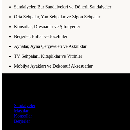
Sandalyeler, Bar Sandalyeleri ve Dönerli Sandalyeler
Orta Sehpalar, Yan Sehpalar ve Zigon Sehpalar
Konsollar, Dresuarlar ve Şifonyerler
Berjerler, Puflar ve Jozefinler
Aynalar, Ayna Çerçeveleri ve Askılıklar
TV Sehpaları, Kitaplıklar ve Vitrinler
Mobilya Ayakları ve Dekoratif Aksesuarlar
Nurtaş Mobilya Aksesuar, mobilya sektörünün ihtiyaç duyduğu fonksiyon
Kategoriler
Sandalyeler
Masalar
Konsollar
Berjerler