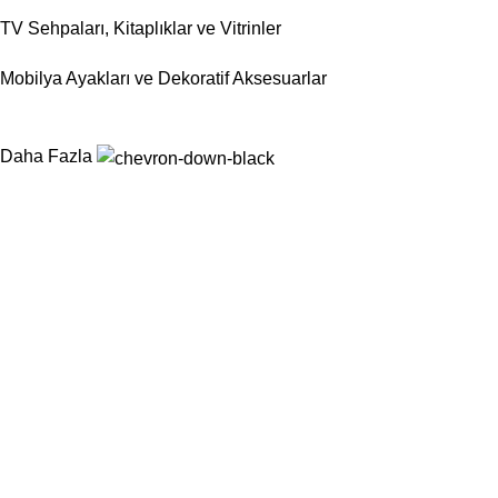
TV Sehpaları, Kitaplıklar ve Vitrinler
Mobilya Ayakları ve Dekoratif Aksesuarlar
Daha Fazla
Nurtaş Mobilya Aksesuar, mobilya sektörünün ihtiyaç duyduğu
fonksiyonel, dayanıklı ve estetik aksesuar çözümlerini tek çatı
altında sunarak üretim süreçlerini kolaylaştırmayı
hedeflemektedir.
Kategoriler
Sandalyeler
Masalar
Konsollar
Berjerler