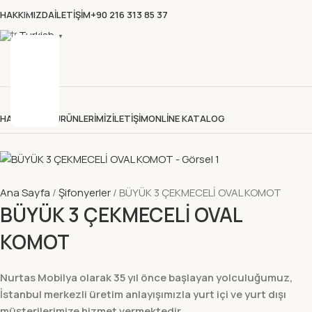
HAKKIMIZDA
İLETIŞIM
+90 216 313 85 37
Turkish
▼
HAKKIMIZDA
ÜRÜNLERİMİZ
İLETİŞİM
ONLİNE KATALOG
Ana Sayfa
Şifonyerler
BÜYÜK 3 ÇEKMECELİ OVAL KOMOT
BÜYÜK 3 ÇEKMECELİ OVAL
KOMOT
Nurtas Mobilya olarak 35 yıl önce başlayan yolculuğumuz,
İstanbul merkezli üretim anlayışımızla yurt içi ve yurt dışı
müşterilerimize hizmet vermektedir.