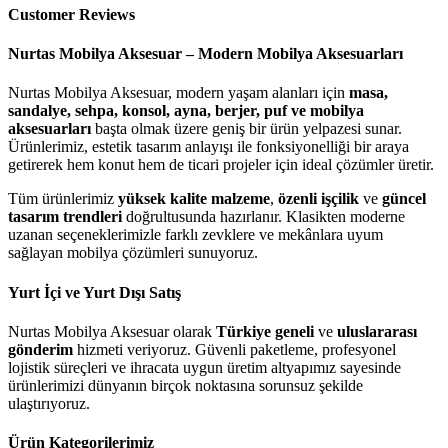
Customer Reviews
Nurtas Mobilya Aksesuar – Modern Mobilya Aksesuarları
Nurtas Mobilya Aksesuar, modern yaşam alanları için
masa,
sandalye, sehpa, konsol, ayna, berjer, puf ve mobilya
aksesuarları
başta olmak üzere geniş bir ürün yelpazesi sunar.
Ürünlerimiz, estetik tasarım anlayışı ile fonksiyonelliği bir araya
getirerek hem konut hem de ticari projeler için ideal çözümler üretir.
Tüm ürünlerimiz
yüksek kalite malzeme
,
özenli işçilik
ve
güncel
tasarım trendleri
doğrultusunda hazırlanır. Klasikten moderne
uzanan seçeneklerimizle farklı zevklere ve mekânlara uyum
sağlayan mobilya çözümleri sunuyoruz.
Yurt İçi ve Yurt Dışı Satış
Nurtas Mobilya Aksesuar olarak
Türkiye geneli
ve
uluslararası
gönderim
hizmeti veriyoruz. Güvenli paketleme, profesyonel
lojistik süreçleri ve ihracata uygun üretim altyapımız sayesinde
ürünlerimizi dünyanın birçok noktasına sorunsuz şekilde
ulaştırıyoruz.
Ürün Kategorilerimiz