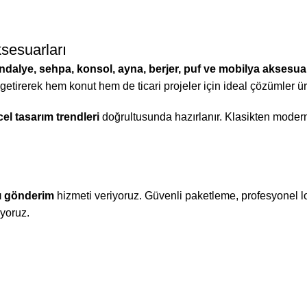
sesuarları
dalye, sehpa, konsol, ayna, berjer, puf ve mobilya aksesuar
 getirerek hem konut hem de ticari projeler için ideal çözümler üre
el tasarım trendleri
doğrultusunda hazırlanır. Klasikten moder
ı gönderim
hizmeti veriyoruz. Güvenli paketleme, profesyonel lo
ıyoruz.