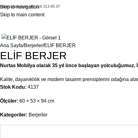
akkımızda
Skip to navigation
İletişim
+90 216 313 85 37
Skip to main content
Ana Sayfa
Berjerler
ELİF BERJER
ELİF BERJER
Nurtas Mobilya olarak 35 yıl önce başlayan yolculuğumuz, İst
Kalite, dayanıklılık ve modern tasarım prensiplerini odağına a
Stok Kodu:
4137
Ölçüler:
60 × 53 × 94 cm
Kategoriler:
Berjerler