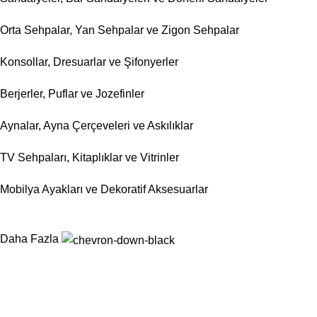
Orta Sehpalar, Yan Sehpalar ve Zigon Sehpalar
Konsollar, Dresuarlar ve Şifonyerler
Berjerler, Puflar ve Jozefinler
Aynalar, Ayna Çerçeveleri ve Askılıklar
TV Sehpaları, Kitaplıklar ve Vitrinler
Mobilya Ayakları ve Dekoratif Aksesuarlar
Daha Fazla
Nurtaş Mobilya Aksesuar, mobilya sektörünün ihtiyaç duyduğu fon
hedeflemektedir.