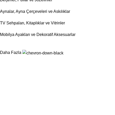
Aynalar, Ayna Çerçeveleri ve Askılıklar
TV Sehpaları, Kitaplıklar ve Vitrinler
Mobilya Ayakları ve Dekoratif Aksesuarlar
Daha Fazla
Nurtaş Mobilya Aksesuar, mobilya sektörünün ihtiyaç duyduğu
fonksiyonel, dayanıklı ve estetik aksesuar çözümlerini tek çatı
altında sunarak üretim süreçlerini kolaylaştırmayı
hedeflemektedir.
Kategoriler
Sandalyeler