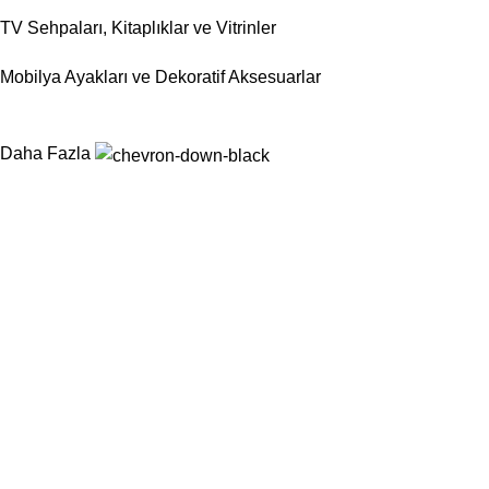
TV Sehpaları, Kitaplıklar ve Vitrinler
Mobilya Ayakları ve Dekoratif Aksesuarlar
Daha Fazla
Nurtaş Mobilya Aksesuar, mobilya sektörünün ihtiyaç duyduğu
fonksiyonel, dayanıklı ve estetik aksesuar çözümlerini tek çatı
altında sunarak üretim süreçlerini kolaylaştırmayı
hedeflemektedir.
Kategoriler
Sandalyeler
Masalar
Konsollar
Berjerler