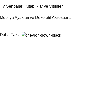
TV Sehpaları, Kitaplıklar ve Vitrinler
Mobilya Ayakları ve Dekoratif Aksesuarlar
Daha Fazla
Nurtaş Mobilya Aksesuar, mobilya sektörünün ihtiyaç duyduğu
fonksiyonel, dayanıklı ve estetik aksesuar çözümlerini tek çatı
altında sunarak üretim süreçlerini kolaylaştırmayı
hedeflemektedir.
Kategoriler
Sandalyeler
Masalar
Konsollar
Berjerler