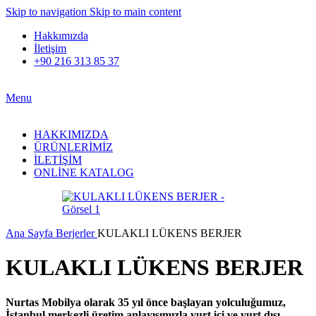
Skip to navigation
Skip to main content
Hakkımızda
İletişim
+90 216 313 85 37
Menu
HAKKIMIZDA
ÜRÜNLERİMİZ
İLETİŞİM
ONLİNE KATALOG
Ana Sayfa
Berjerler
KULAKLI LÜKENS BERJER
KULAKLI LÜKENS BERJER
Nurtas Mobilya olarak 35 yıl önce başlayan yolculuğumuz,
İstanbul merkezli üretim anlayışımızla yurt içi ve yurt dışı