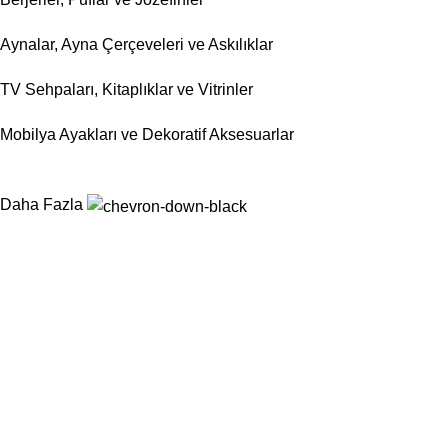
Aynalar, Ayna Çerçeveleri ve Askılıklar
TV Sehpaları, Kitaplıklar ve Vitrinler
Mobilya Ayakları ve Dekoratif Aksesuarlar
Daha Fazla
Nurtaş Mobilya Aksesuar, mobilya sektörünün ihtiyaç duyduğu
fonksiyonel, dayanıklı ve estetik aksesuar çözümlerini tek çatı
altında sunarak üretim süreçlerini kolaylaştırmayı
hedeflemektedir.
Kategoriler
Sandalyeler