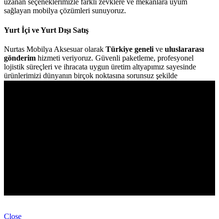
uzanan seçeneklerimizle farklı zevklere ve mekânlara uyum
sağlayan mobilya çözümleri sunuyoruz.
Yurt İçi ve Yurt Dışı Satış
Nurtas Mobilya Aksesuar olarak
Türkiye geneli
ve
uluslararası
gönderim
hizmeti veriyoruz. Güvenli paketleme, profesyonel
lojistik süreçleri ve ihracata uygun üretim altyapımız sayesinde
ürünlerimizi dünyanın birçok noktasına sorunsuz şekilde
ulaştırıyoruz.
Nurtaş Mobilya Aksesuar, mobilya sektörünün ihtiyaç duyduğu
Ürün Kategorilerimiz
fonksiyonel, dayanıklı ve estetik aksesuar çözümlerini tek çatı
altında sunarak üretim süreçlerini kolaylaştırmayı hedeflemektedir.
Masalar ve Çalışma Masaları
Kategoriler
Sandalyeler, Bar Sandalyeleri ve Dönerli Sandalyeler
...
Orta Sehpalar, Yan Sehpalar ve Zigon Sehpalar
Bilgi
Konsollar, Dresuarlar ve Şifonyerler
Nurtas Mobilya Aksesuar
©
2026. Tüm Hakları Saklıdır.
Berjerler, Puflar ve Jozefinler
Developed by
RAsoft.
Aynalar, Ayna Çerçeveleri ve Askılıklar
Close