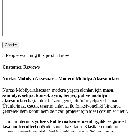
3
People watching this product now!
Customer Reviews
Nurtas Mobilya Aksesuar – Modern Mobilya Aksesuarları
Nurtas Mobilya Aksesuar, modern yaşam alanları için
masa,
sandalye, sehpa, konsol, ayna, berjer, puf ve mobilya
aksesuarları
başta olmak üzere geniş bir ürün yelpazesi sunar.
Ürünlerimiz, estetik tasarım anlayışı ile fonksiyonelliği bir araya
getirerek hem konut hem de ticari projeler için ideal çözümler üretir.
Tüm ürünlerimiz
yüksek kalite malzeme
,
özenli işçilik
ve
güncel
tasarım trendleri
doğrultusunda hazırlanır. Klasikten moderne
uzanan seçeneklerimizle farklı zevklere ve mekânlara uyum