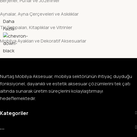
Berjerler, Puflar ve Jozefinler
Aynalar, Ayna Çerçeveleri ve Askılıklar
Daha
TV Sehpaları, Kitaplıklar ve Vitrinler
Fazla
Mobilya Ayakları ve Dekoratif Aksesuarlar
Nurtaş Mobilya Aksesuar, mobilya sektörünün ihtiyaç duyduğu
fonksiyonel, dayanıklı ve estetik aksesuar çözümlerini tek çatı
altında sunarak üretim süreçlerini kolaylaştırmayı
hedeflemektedir.
Kategoriler
...