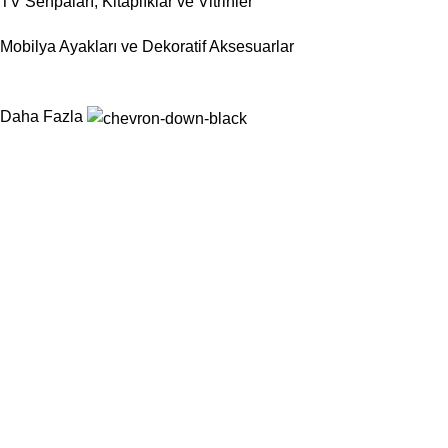
TV Sehpaları, Kitaplıklar ve Vitrinler
Mobilya Ayakları ve Dekoratif Aksesuarlar
Daha Fazla
Nurtaş Mobilya Aksesuar, mobilya sektörünün ihtiyaç duyduğu
fonksiyonel, dayanıklı ve estetik aksesuar çözümlerini tek çatı
altında sunarak üretim süreçlerini kolaylaştırmayı
hedeflemektedir.
Kategoriler
Sandalyeler
Masalar
Konsollar
Berjerler
...