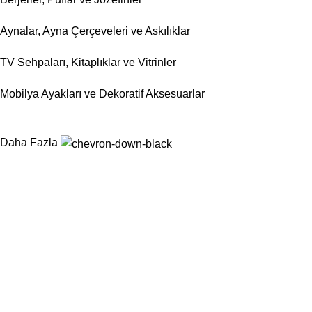
Aynalar, Ayna Çerçeveleri ve Askılıklar
TV Sehpaları, Kitaplıklar ve Vitrinler
Mobilya Ayakları ve Dekoratif Aksesuarlar
Daha Fazla
Nurtaş Mobilya Aksesuar, mobilya sektörünün ihtiyaç duyduğu
fonksiyonel, dayanıklı ve estetik aksesuar çözümlerini tek çatı
altında sunarak üretim süreçlerini kolaylaştırmayı
hedeflemektedir.
Kategoriler
Sandalyeler