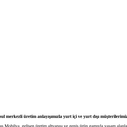
l merkezli üretim anlayışımızla yurt içi ve yurt dışı müşterilerimi
tas Mobilya, gelişen üretim altyapısı ve geniş ürün gamıyla yaşam alan