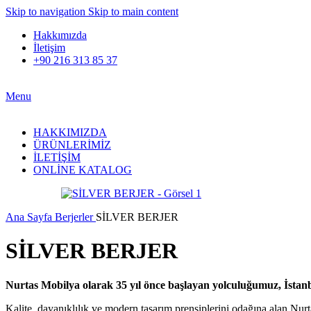
Skip to navigation
Skip to main content
Hakkımızda
İletişim
+90 216 313 85 37
Menu
HAKKIMIZDA
ÜRÜNLERİMİZ
İLETİŞİM
ONLİNE KATALOG
Ana Sayfa
Berjerler
SİLVER BERJER
SİLVER BERJER
Nurtas Mobilya olarak 35 yıl önce başlayan yolculuğumuz, İstanbu
Kalite, dayanıklılık ve modern tasarım prensiplerini odağına alan Nur