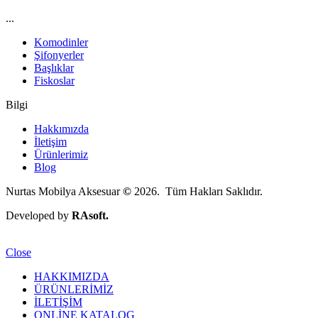
...
Komodinler
Şifonyerler
Başlıklar
Fiskoslar
Bilgi
Hakkımızda
İletişim
Ürünlerimiz
Blog
Nurtas Mobilya Aksesuar
©
2026. Tüm Hakları Saklıdır.
Developed by
RAsoft.
Close
HAKKIMIZDA
ÜRÜNLERİMİZ
İLETİŞİM
ONLİNE KATALOG