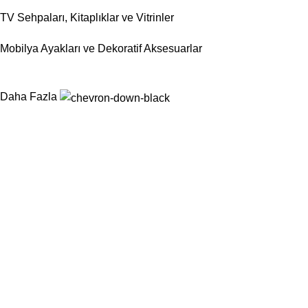
TV Sehpaları, Kitaplıklar ve Vitrinler
Mobilya Ayakları ve Dekoratif Aksesuarlar
Daha Fazla
Nurtaş Mobilya Aksesuar, mobilya sektörünün ihtiyaç duyduğu
fonksiyonel, dayanıklı ve estetik aksesuar çözümlerini tek çatı
altında sunarak üretim süreçlerini kolaylaştırmayı
hedeflemektedir.
Kategoriler
Sandalyeler
Masalar
Konsollar
Berjerler