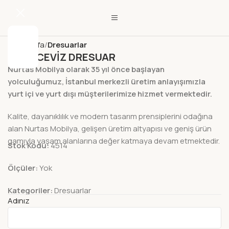
Ana Sayfa
Dresuarlar
SOFT CEVİZ DRESUAR
Nurtas Mobilya olarak 35 yıl önce başlayan
yolculuğumuz, İstanbul merkezli üretim anlayışımızla
yurt içi ve yurt dışı müşterilerimize hizmet vermektedir.
Kalite, dayanıklılık ve modern tasarım prensiplerini odağına
alan Nurtas Mobilya, gelişen üretim altyapısı ve geniş ürün
gamıyla yaşam alanlarına değer katmaya devam etmektedir.
Stok Kodu:
4514
Ölçüler:
Yok
Kategoriler:
Dresuarlar
Adınız