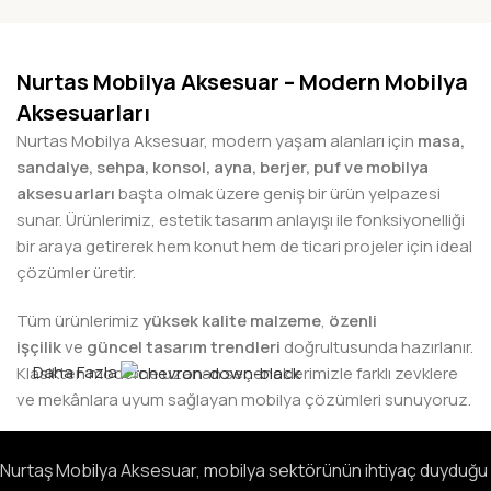
Nurtas Mobilya Aksesuar – Modern Mobilya
Aksesuarları
Nurtas Mobilya Aksesuar, modern yaşam alanları için
masa,
sandalye, sehpa, konsol, ayna, berjer, puf ve mobilya
aksesuarları
başta olmak üzere geniş bir ürün yelpazesi
sunar. Ürünlerimiz, estetik tasarım anlayışı ile fonksiyonelliği
bir araya getirerek hem konut hem de ticari projeler için ideal
çözümler üretir.
Tüm ürünlerimiz
yüksek kalite malzeme
,
özenli
işçilik
ve
güncel tasarım trendleri
doğrultusunda hazırlanır.
Daha Fazla
Klasikten moderne uzanan seçeneklerimizle farklı zevklere
ve mekânlara uyum sağlayan mobilya çözümleri sunuyoruz.
Yurt İçi ve Yurt Dışı Satış
Nurtaş Mobilya Aksesuar, mobilya sektörünün ihtiyaç duyduğu