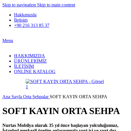
Skip to navigation
Skip to main content
Hakkımızda
İletişim
+90 216 313 85 37
Menu
HAKKIMIZDA
ÜRÜNLERİMİZ
İLETİŞİM
ONLİNE KATALOG
Ana Sayfa
Orta Sehpalar
SOFT KAYIN ORTA SEHPA
SOFT KAYIN ORTA SEHPA
Nurtas Mobilya olarak 35 yıl önce başlayan yolculuğumuz,
İstanbul merkezli üretim anlayışımızla yurt içi ve yurt dışı