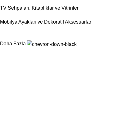
TV Sehpaları, Kitaplıklar ve Vitrinler
Mobilya Ayakları ve Dekoratif Aksesuarlar
Daha Fazla
Nurtaş Mobilya Aksesuar, mobilya sektörünün ihtiyaç duyduğu
fonksiyonel, dayanıklı ve estetik aksesuar çözümlerini tek çatı
altında sunarak üretim süreçlerini kolaylaştırmayı
hedeflemektedir.
Kategoriler
Sandalyeler
Masalar
Konsollar
Berjerler