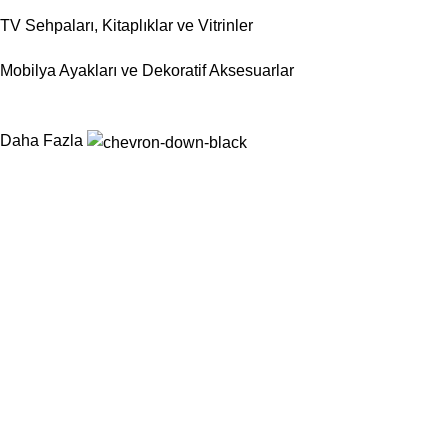
TV Sehpaları, Kitaplıklar ve Vitrinler
Mobilya Ayakları ve Dekoratif Aksesuarlar
Daha Fazla
Nurtaş Mobilya Aksesuar, mobilya sektörünün ihtiyaç duyduğu
fonksiyonel, dayanıklı ve estetik aksesuar çözümlerini tek çatı
altında sunarak üretim süreçlerini kolaylaştırmayı
hedeflemektedir.
Kategoriler
Sandalyeler
Masalar
Konsollar
Berjerler