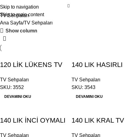
Skip to navigation
Skip to main content
TV Sehpaları
Ana Sayfa
TV Sehpaları
Show column
120 LİK LÜKENS TV
140 LIK HASIRLI
SEHPASI
RETRO TV SEHPASI
TV Sehpaları
TV Sehpaları
SKU: 3552
SKU: 3543
DEVAMINI OKU
DEVAMINI OKU
140 LIK İNCİ OYMALI
140 LIK KRAL TV
TV SEHPASI
SEHPASI
TV Sehpaları
TV Sehpaları