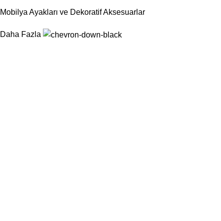
Mobilya Ayakları ve Dekoratif Aksesuarlar
Daha Fazla
Nurtaş Mobilya Aksesuar, mobilya sektörünün ihtiyaç duyduğu
fonksiyonel, dayanıklı ve estetik aksesuar çözümlerini tek çatı
altında sunarak üretim süreçlerini kolaylaştırmayı
hedeflemektedir.
Kategoriler
Sandalyeler
Masalar
Konsollar
Berjerler
...
Komodinler