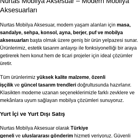
Nurtas Mobilya Aksesuar – Modern Mobilya
Aksesuarları
Nurtas Mobilya Aksesuar, modern yaşam alanları için
masa,
sandalye, sehpa, konsol, ayna, berjer, puf ve mobilya
aksesuarları
başta olmak üzere geniş bir ürün yelpazesi sunar.
Ürünlerimiz, estetik tasarım anlayışı ile fonksiyonelliği bir araya
getirerek hem konut hem de ticari projeler için ideal çözümler
üretir.
Tüm ürünlerimiz
yüksek kalite malzeme
,
özenli
işçilik
ve
güncel tasarım trendleri
doğrultusunda hazırlanır.
Klasikten moderne uzanan seçeneklerimizle farklı zevklere ve
mekânlara uyum sağlayan mobilya çözümleri sunuyoruz.
Yurt İçi ve Yurt Dışı Satış
Nurtas Mobilya Aksesuar olarak
Türkiye
geneli
ve
uluslararası gönderim
hizmeti veriyoruz. Güvenli