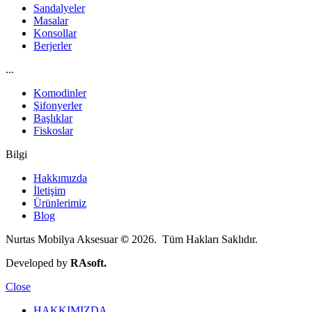
Sandalyeler
Masalar
Konsollar
Berjerler
...
Komodinler
Şifonyerler
Başlıklar
Fiskoslar
Bilgi
Hakkımızda
İletişim
Ürünlerimiz
Blog
Nurtas Mobilya Aksesuar
©
2026. Tüm Hakları Saklıdır.
Developed by
RAsoft.
Close
HAKKIMIZDA