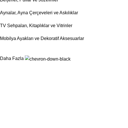
Aynalar, Ayna Çerçeveleri ve Askılıklar
TV Sehpaları, Kitaplıklar ve Vitrinler
Mobilya Ayakları ve Dekoratif Aksesuarlar
Daha Fazla
Nurtaş Mobilya Aksesuar, mobilya sektörünün ihtiyaç duyduğu
fonksiyonel, dayanıklı ve estetik aksesuar çözümlerini tek çatı
altında sunarak üretim süreçlerini kolaylaştırmayı
hedeflemektedir.
Kategoriler
Sandalyeler